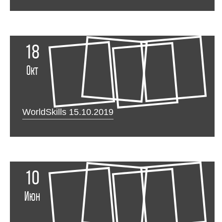
18
Окт
WorldSkills 15.10.2019
10
Июн