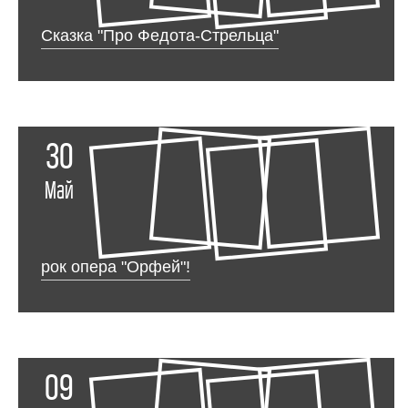
Сказка "Про Федота-Стрельца"
30
Май
рок опера "Орфей"!
09