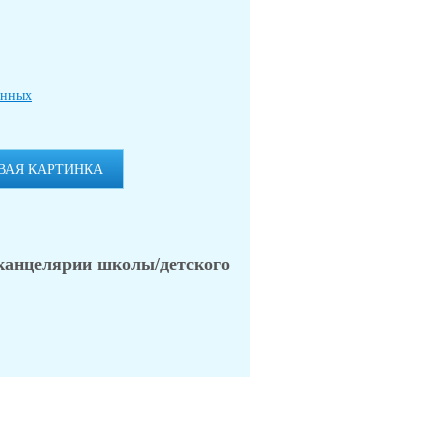
анных
ВАЯ КАРТИНКА
 канцелярии школы/детского