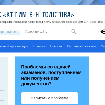
 «КТТ ИМ. В. Н. ТОЛСТОВА»
 Федерация, Республика Крым, город Керчь, улица Орджоникидзе, дом 2, ИНН 9111008
сать письмо
тельной организации
Проекты
Новости
Разговоры о важном
Фо
Проблемы со сдачей
экзаменов, поступлением
или получением
документов?
Написать о проблеме