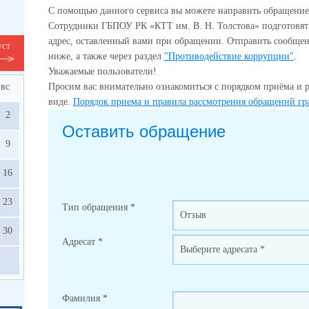
С помощью данного сервиса вы можете направить обращение
Сотрудники ГБПОУ РК «КТТ им. В. Н. Толстова» подготовят
адрес, оставленный вами при обращении. Отправить сообщен
уст
ниже, а также через раздел
"Противодействие коррупции"
.
Уважаемые пользователи!
вс
Просим вас внимательно ознакомиться с порядком приёма и 
виде.
Порядок приема и правила рассмотрения обращений гр
2
Оставить обращение
9
16
23
Тип обращения
*
30
Адресат
*
Фамилия
*